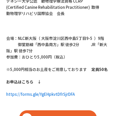
テネシー大学公認 動物理学療法資格
CCRP
(Certified Canine Rehabilitation Practitioner)
取得
動物理学リハビリ国際協会 会長
会場：
NLC
新大阪（
大阪市淀川区西中島
5
丁目
9-5
）
9
階
御堂筋線「西中島南方」駅 徒歩
2
分
JR
「新大
阪」駅 徒歩
7
分
参加費：おひとり
5,000
円（税込）
※
5,000
円相当のお土産をご用意しております
定員
50
名
お申込はこちら ↓
https://forms.gle/YgEHpkvtDfrSjrDFA