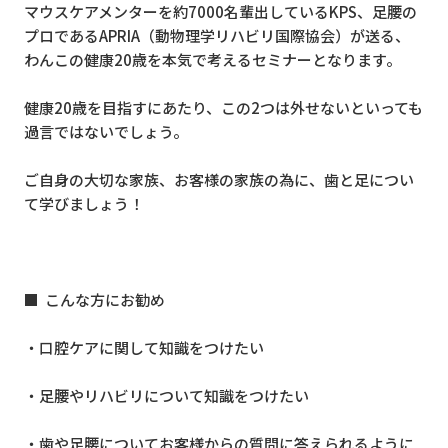
マウスケアメンターを約
7000
名輩出している
KPS
、足腰の
プロである
APRIA
（動物理学リハビリ国際協会）が送る、
わんこの健康
20
歳を本気で考えるセミナーとなります。
健康
20
歳を目指すにあたり、この
2
つは外せないといっても
過言ではないでしょう。
ご自身の大切な家族、お客様の家族の為に、歯と足につい
て学びましょう！
■ こんな方にお勧め
・口腔ケアに関して知識をつけたい
・足腰やリハビリについて知識をつけたい
・歯や足腰についてお客様からの質問に答えられるように